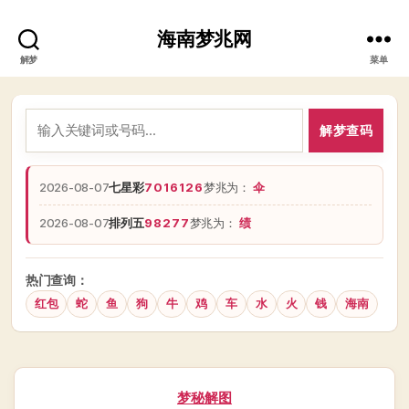
海南梦兆网
解梦
菜单
解梦查码
2026-08-07
七星彩
7016126
梦兆为：
伞
2026-08-07
排列五
98277
梦兆为：
绩
热门查询：
红包
蛇
鱼
狗
牛
鸡
车
水
火
钱
海南
分
梦秘解图