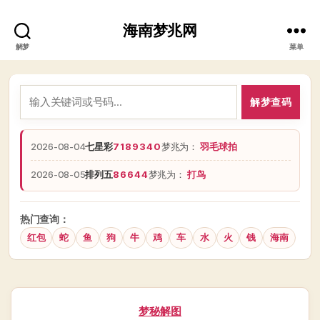
海南梦兆网
解梦
菜单
解梦查码
2026-08-04
七星彩
7189340
梦兆为：
羽毛球拍
2026-08-05
排列五
86644
梦兆为：
打鸟
热门查询：
红包
蛇
鱼
狗
牛
鸡
车
水
火
钱
海南
分
梦秘解图