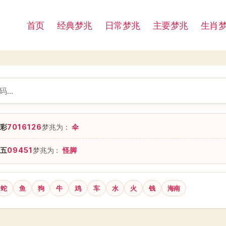
首页
经典梦兆
日常梦兆
主要梦兆
生肖
彩
7016126
梦兆为：
伞
五
09451
梦兆为：
怪脚
蛇
鱼
狗
牛
鸡
车
水
火
钱
海南