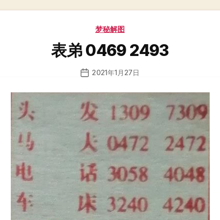
分
梦秘解图
类
表弟 0469 2493
2021年1月27日
发
布
日
期