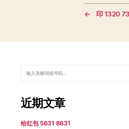
←
印 1320 7
搜
索：
近期文章
给红包 5631 8631