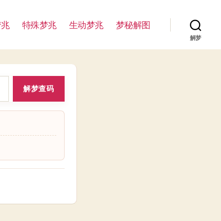
梦兆
特殊梦兆
生动梦兆
梦秘解图
解梦
解梦查码