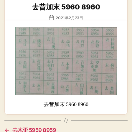
类
去昔加末 5960 8960
发
2021年2月23日
布
日
期
去昔加末 5960 8960
←
去木歪 5959 8959