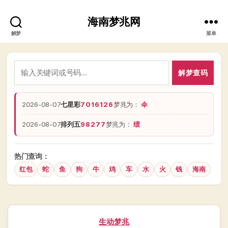
海南梦兆网
解梦
菜单
解梦查码
2026-08-07
七星彩
7016126
梦兆为：
伞
2026-08-07
排列五
98277
梦兆为：
绩
热门查询：
红包
蛇
鱼
狗
牛
鸡
车
水
火
钱
海南
分
生动梦兆