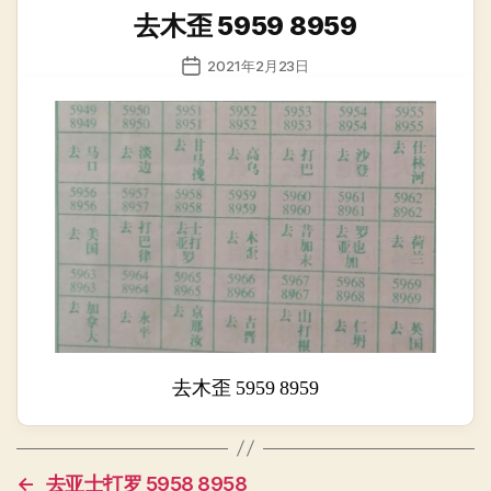
类
去木歪 5959 8959
发
2021年2月23日
布
日
期
去木歪 5959 8959
←
去亚士打罗 5958 8958