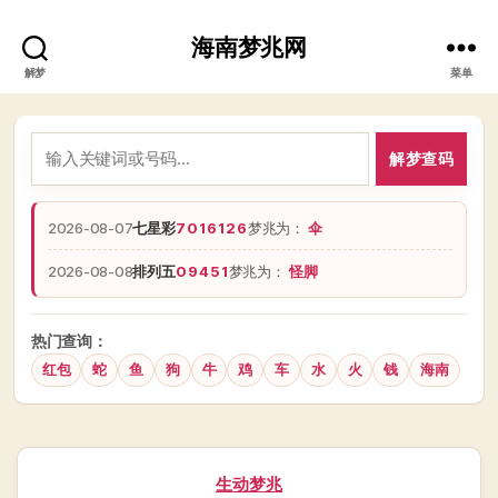
海南梦兆网
解梦
菜单
解梦查码
2026-08-07
七星彩
7016126
梦兆为：
伞
2026-08-08
排列五
09451
梦兆为：
怪脚
热门查询：
红包
蛇
鱼
狗
牛
鸡
车
水
火
钱
海南
分
生动梦兆