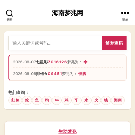
海南梦兆网
解梦
菜单
解梦查码
2026-08-07
七星彩
7016126
梦兆为：
伞
2026-08-08
排列五
09451
梦兆为：
怪脚
热门查询：
红包
蛇
鱼
狗
牛
鸡
车
水
火
钱
海南
分
生动梦兆