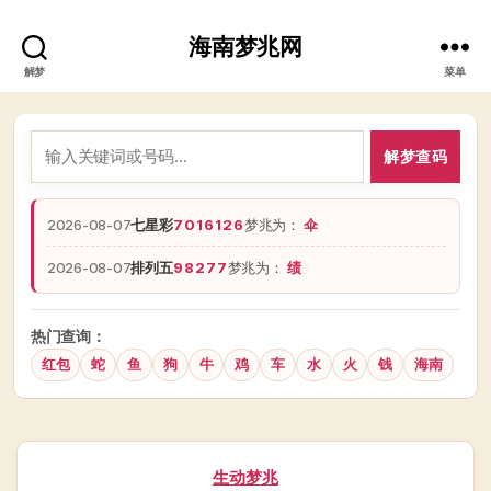
海南梦兆网
解梦
菜单
解梦查码
2026-08-07
七星彩
7016126
梦兆为：
伞
2026-08-07
排列五
98277
梦兆为：
绩
热门查询：
红包
蛇
鱼
狗
牛
鸡
车
水
火
钱
海南
分
生动梦兆