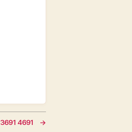
3691 4691
→