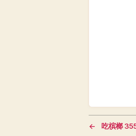
←
吃槟榔 355