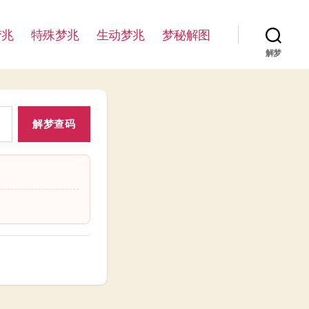
梦兆
特殊梦兆
生动梦兆
梦秘解图
解梦
解梦查码