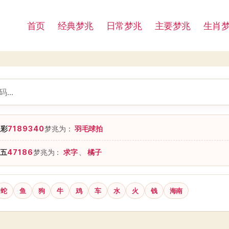
首页
经典梦兆
日常梦兆
主要梦兆
生肖
星彩
7189340
梦兆为：
羽毛球拍
五
47186
梦兆为：
求字
、
橘子
蛇
鱼
狗
牛
鸡
车
水
火
钱
海南