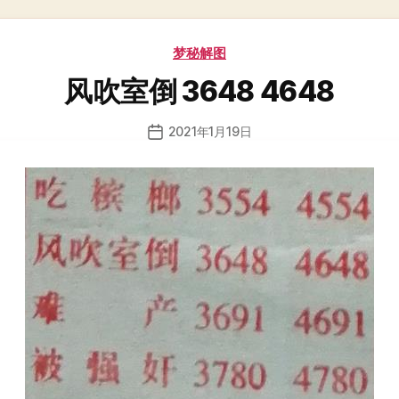
分
梦秘解图
类
风吹室倒 3648 4648
2021年1月19日
发
布
日
期