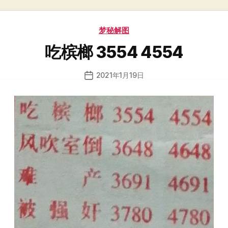
分
梦秘解图
类
吃槟榔 3554 4554
2021年1月19日
发
布
日
期