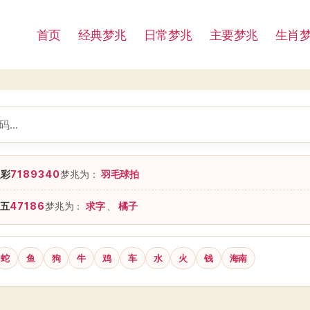
首页
经典梦兆
日常梦兆
主要梦兆
生肖
星彩
7189340
梦兆为：
羽毛球拍
五
47186
梦兆为：
求字
、
橘子
蛇
鱼
狗
牛
鸡
车
水
火
钱
海南