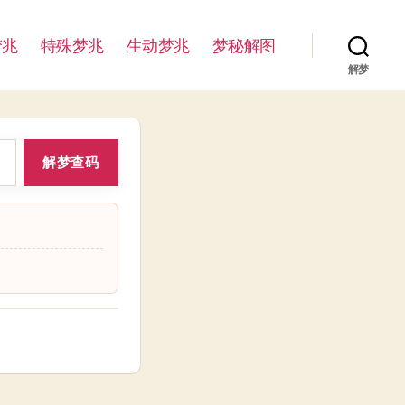
梦兆
特殊梦兆
生动梦兆
梦秘解图
解梦
解梦查码