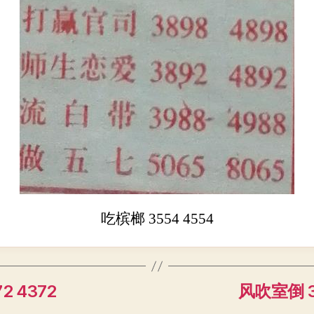
吃槟榔 3554 4554
2 4372
风吹室倒 3