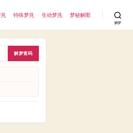
梦兆
特殊梦兆
生动梦兆
梦秘解图
解梦
解梦查码