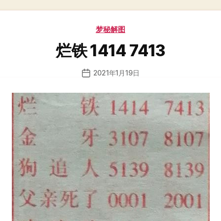
分
梦秘解图
类
烂铁 1414 7413
2021年1月19日
发
布
日
期