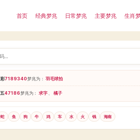
首页
经典梦兆
日常梦兆
主要梦兆
生肖
星彩
7189340
梦兆为：
羽毛球拍
五
47186
梦兆为：
求字
、
橘子
蛇
鱼
狗
牛
鸡
车
水
火
钱
海南