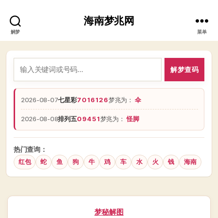
海南梦兆网
解梦
菜单
解梦查码
2026-08-07
七星彩
7016126
梦兆为：
伞
2026-08-08
排列五
09451
梦兆为：
怪脚
热门查询：
红包
蛇
鱼
狗
牛
鸡
车
水
火
钱
海南
分
梦秘解图