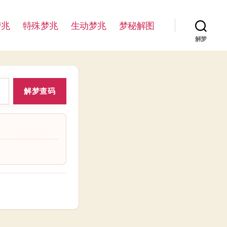
梦兆
特殊梦兆
生动梦兆
梦秘解图
解梦
解梦查码