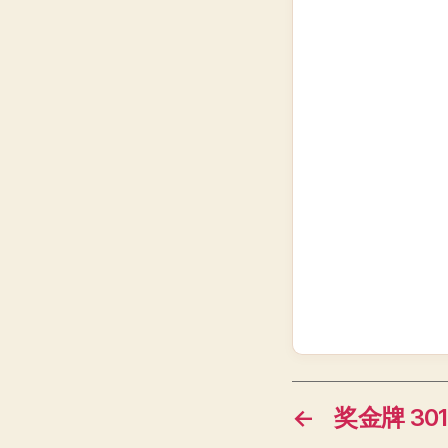
←
奖金牌 301