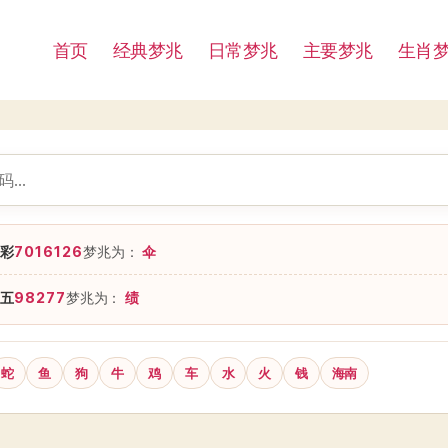
首页
经典梦兆
日常梦兆
主要梦兆
生肖
彩
7016126
梦兆为：
伞
五
98277
梦兆为：
绩
蛇
鱼
狗
牛
鸡
车
水
火
钱
海南