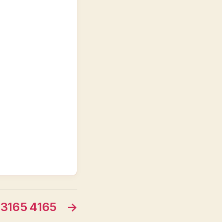
165 4165
→