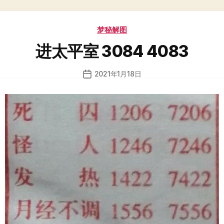
分
梦秘解图
类
进太平室 3084 4083
2021年1月18日
发
布
日
期