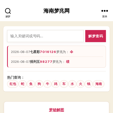
海南梦兆网
解梦
菜单
解梦查码
2026-08-07
七星彩
7016126
梦兆为：
伞
2026-08-07
排列五
98277
梦兆为：
绩
热门查询：
红包
蛇
鱼
狗
牛
鸡
车
水
火
钱
海南
分
梦秘解图