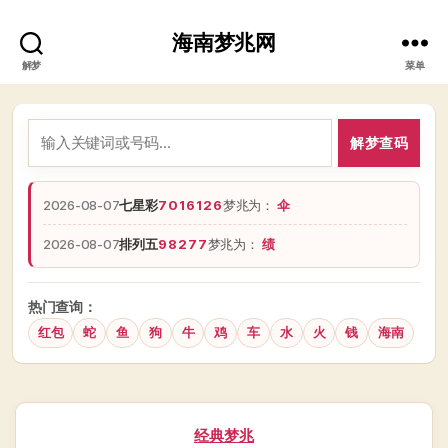
海南梦兆网
解梦
菜单
解梦查码
2026-08-07
七星彩
7016126
梦兆为：
伞
2026-08-07
排列五
98277
梦兆为：
绩
热门查询：
红包
蛇
鱼
狗
牛
鸡
车
水
火
钱
海南
分
经典梦兆