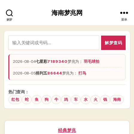
海南梦兆网
解梦
菜单
解梦查码
2026-08-04
七星彩
7189340
梦兆为：
羽毛球拍
2026-08-05
排列五
86644
梦兆为：
打鸟
热门查询：
红包
蛇
鱼
狗
牛
鸡
车
水
火
钱
海南
分
经典梦兆