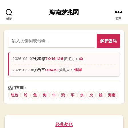
海南梦兆网
解梦
菜单
解梦查码
2026-08-07
七星彩
7016126
梦兆为：
伞
2026-08-08
排列五
09451
梦兆为：
怪脚
热门查询：
红包
蛇
鱼
狗
牛
鸡
车
水
火
钱
海南
分
经典梦兆