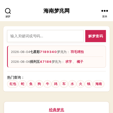
海南梦兆网
解梦
菜单
解梦查码
2026-08-04
七星彩
7189340
梦兆为：
羽毛球拍
2026-08-06
排列五
47186
梦兆为：
求字
、
橘子
热门查询：
红包
蛇
鱼
狗
牛
鸡
车
水
火
钱
海南
分
经典梦兆