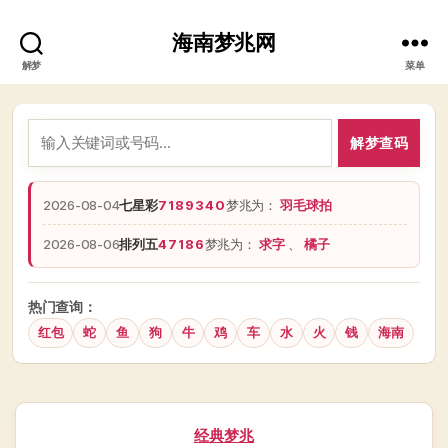
海南梦兆网
解梦
菜单
解梦查码
2026-08-04
七星彩
7189340
梦兆为：
羽毛球拍
2026-08-06
排列五
47186
梦兆为：
求字
、
橘子
热门查询：
红包
蛇
鱼
狗
牛
鸡
车
水
火
钱
海南
分
经典梦兆