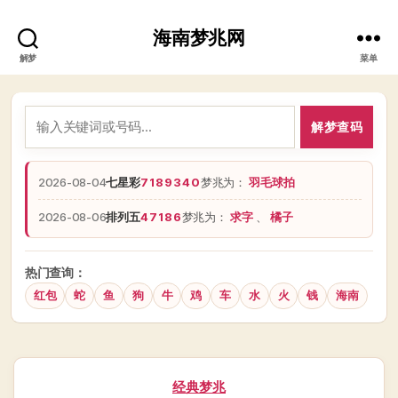
海南梦兆网
解梦
菜单
解梦查码
2026-08-04
七星彩
7189340
梦兆为：
羽毛球拍
2026-08-06
排列五
47186
梦兆为：
求字
、
橘子
热门查询：
红包
蛇
鱼
狗
牛
鸡
车
水
火
钱
海南
分
经典梦兆