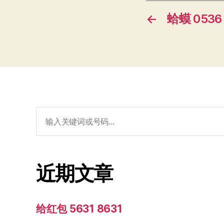
←
蛤蟆 0536
搜
索：
近期文章
给红包 5631 8631