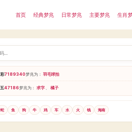
首页
经典梦兆
日常梦兆
主要梦兆
生肖
星彩
7189340
梦兆为：
羽毛球拍
五
47186
梦兆为：
求字
、
橘子
蛇
鱼
狗
牛
鸡
车
水
火
钱
海南