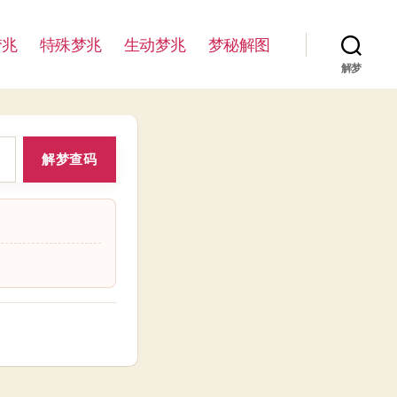
梦兆
特殊梦兆
生动梦兆
梦秘解图
解梦
解梦查码