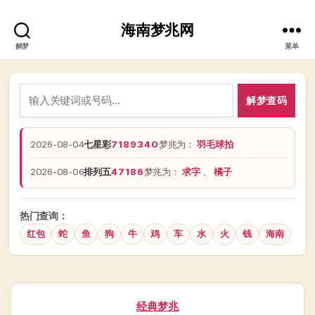
海南梦兆网
解梦
菜单
解梦查码
2026-08-04
七星彩
7189340
梦兆为：
羽毛球拍
2026-08-06
排列五
47186
梦兆为：
求字
、
橘子
热门查询：
红包
蛇
鱼
狗
牛
鸡
车
水
火
钱
海南
分
经典梦兆