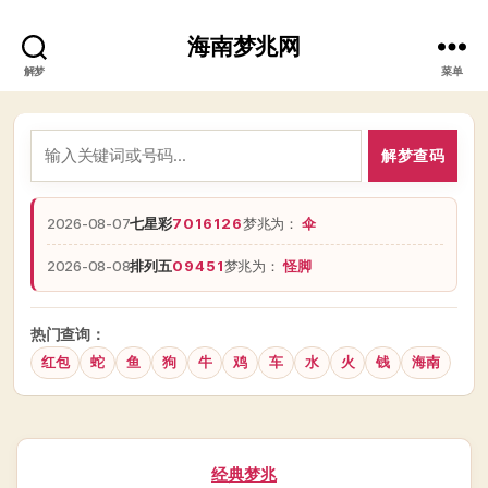
海南梦兆网
解梦
菜单
解梦查码
2026-08-07
七星彩
7016126
梦兆为：
伞
2026-08-08
排列五
09451
梦兆为：
怪脚
热门查询：
红包
蛇
鱼
狗
牛
鸡
车
水
火
钱
海南
分
经典梦兆