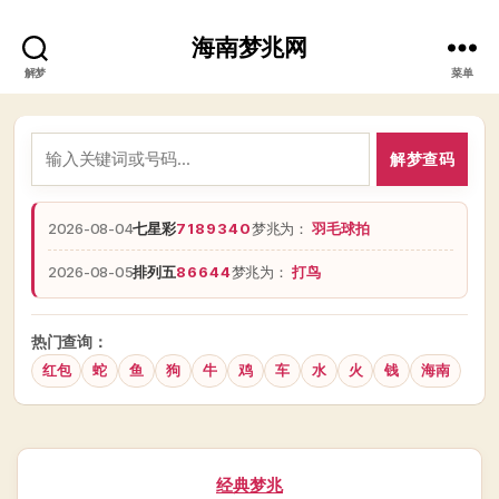
海南梦兆网
解梦
菜单
解梦查码
2026-08-04
七星彩
7189340
梦兆为：
羽毛球拍
2026-08-05
排列五
86644
梦兆为：
打鸟
热门查询：
红包
蛇
鱼
狗
牛
鸡
车
水
火
钱
海南
分
经典梦兆