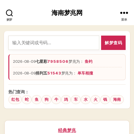
海南梦兆网
解梦
菜单
解梦查码
2026-08-09
七星彩
7958506
梦兆为：
鱼钓
2026-08-09
排列五
51543
梦兆为：
单车相撞
热门查询：
红包
蛇
鱼
狗
牛
鸡
车
水
火
钱
海南
分
经典梦兆