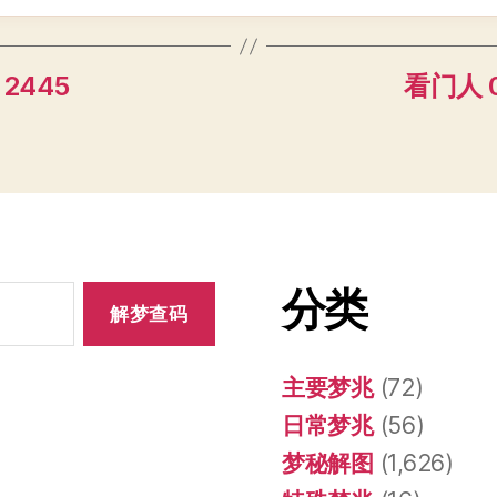
 2445
看门人 0
分类
主要梦兆
(72)
日常梦兆
(56)
梦秘解图
(1,626)