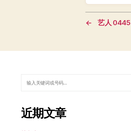
←
艺人 0445
搜
索：
近期文章