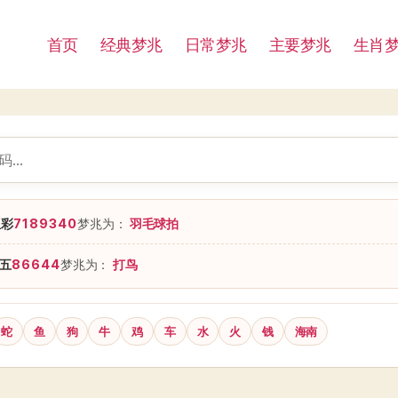
首页
经典梦兆
日常梦兆
主要梦兆
生肖
星彩
7189340
梦兆为：
羽毛球拍
五
86644
梦兆为：
打鸟
蛇
鱼
狗
牛
鸡
车
水
火
钱
海南