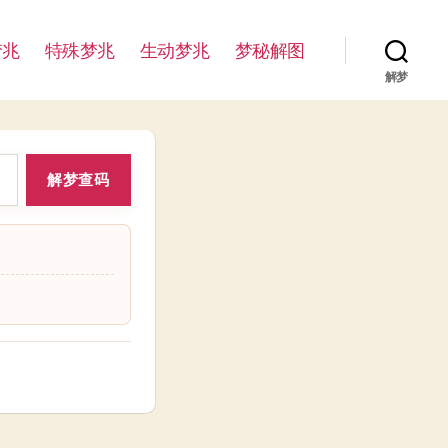
梦兆
特殊梦兆
生动梦兆
梦秘解图
解梦
解梦查码