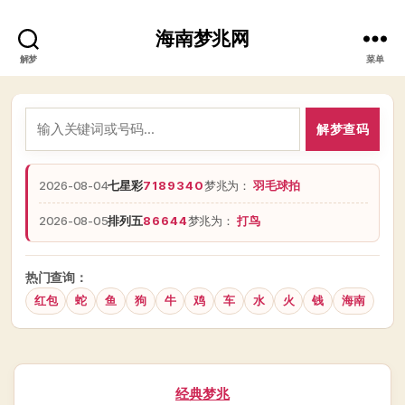
海南梦兆网
解梦
菜单
解梦查码
2026-08-04
七星彩
7189340
梦兆为：
羽毛球拍
2026-08-05
排列五
86644
梦兆为：
打鸟
热门查询：
红包
蛇
鱼
狗
牛
鸡
车
水
火
钱
海南
分
经典梦兆