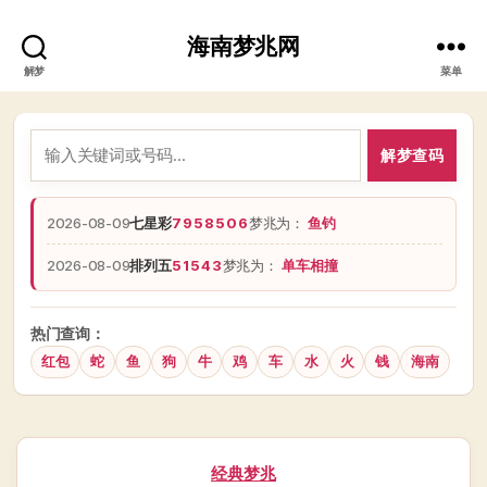
海南梦兆网
解梦
菜单
解梦查码
2026-08-09
七星彩
7958506
梦兆为：
鱼钓
2026-08-09
排列五
51543
梦兆为：
单车相撞
热门查询：
红包
蛇
鱼
狗
牛
鸡
车
水
火
钱
海南
分
经典梦兆