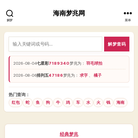
海南梦兆网
解梦
菜单
解梦查码
2026-08-04
七星彩
7189340
梦兆为：
羽毛球拍
2026-08-06
排列五
47186
梦兆为：
求字
、
橘子
热门查询：
红包
蛇
鱼
狗
牛
鸡
车
水
火
钱
海南
分
经典梦兆