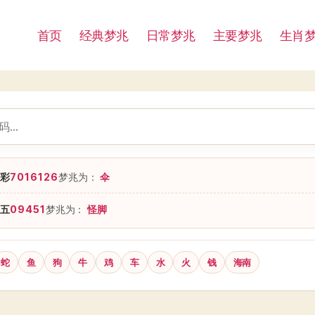
首页
经典梦兆
日常梦兆
主要梦兆
生肖
彩
7016126
梦兆为：
伞
五
09451
梦兆为：
怪脚
蛇
鱼
狗
牛
鸡
车
水
火
钱
海南