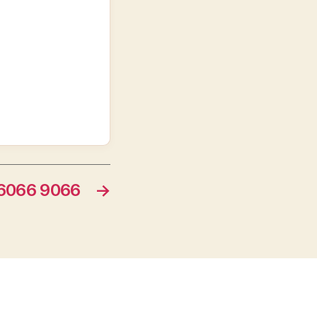
066 9066
→