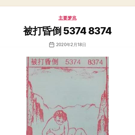
分
主要梦兆
类
被打昏倒 5374 8374
2020年2月18日
发
布
日
期