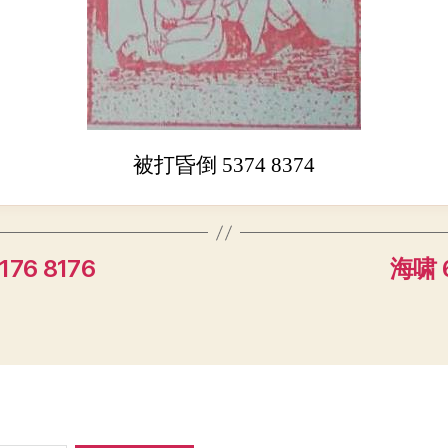
被打昏倒 5374 8374
76 8176
海啸 6