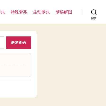
梦兆
特殊梦兆
生动梦兆
梦秘解图
解梦
解梦查码