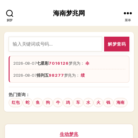
海南梦兆网
解梦
菜单
解梦查码
2026-08-07
七星彩
7016126
梦兆为：
伞
2026-08-07
排列五
98277
梦兆为：
绩
热门查询：
红包
蛇
鱼
狗
牛
鸡
车
水
火
钱
海南
分
生动梦兆