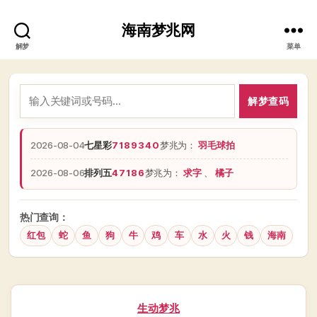
海南梦兆网
解梦
菜单
解梦查码
2026-08-04
七星彩
7189340
梦兆为：
羽毛球拍
2026-08-06
排列五
47186
梦兆为：
求字
、
橘子
热门查询：
红包
蛇
鱼
狗
牛
鸡
车
水
火
钱
海南
分
生动梦兆