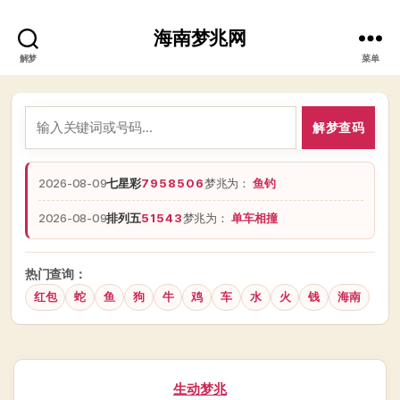
海南梦兆网
解梦
菜单
解梦查码
2026-08-09
七星彩
7958506
梦兆为：
鱼钓
2026-08-09
排列五
51543
梦兆为：
单车相撞
热门查询：
红包
蛇
鱼
狗
牛
鸡
车
水
火
钱
海南
分
生动梦兆