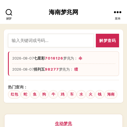
海南梦兆网
解梦
菜单
解梦查码
2026-08-07
七星彩
7016126
梦兆为：
伞
2026-08-07
排列五
98277
梦兆为：
绩
热门查询：
红包
蛇
鱼
狗
牛
鸡
车
水
火
钱
海南
分
生动梦兆