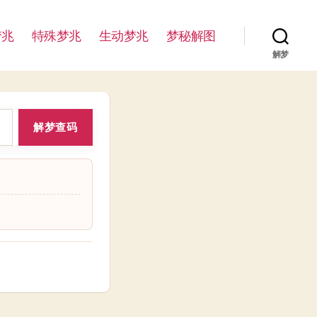
梦兆
特殊梦兆
生动梦兆
梦秘解图
解梦
解梦查码