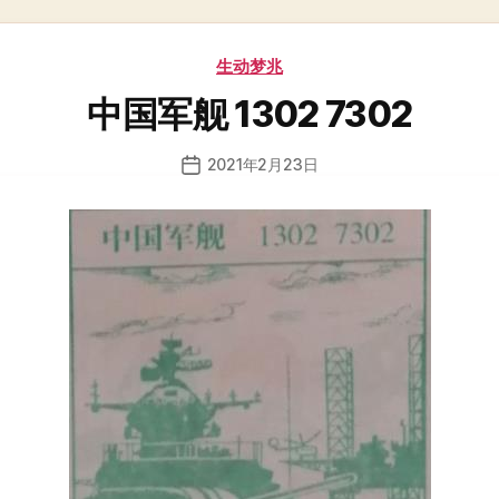
分
生动梦兆
类
中国军舰 1302 7302
2021年2月23日
发
布
日
期