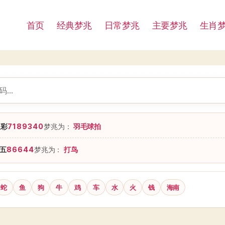
首页
经典梦兆
日常梦兆
主要梦兆
生肖
星彩
7189340
梦兆为：
羽毛球拍
五
86644
梦兆为：
打鸟
蛇
鱼
狗
牛
鸡
车
水
火
钱
海南