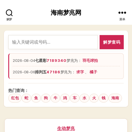
海南梦兆网
解梦
菜单
解梦查码
2026-08-04
七星彩
7189340
梦兆为：
羽毛球拍
2026-08-06
排列五
47186
梦兆为：
求字
、
橘子
热门查询：
红包
蛇
鱼
狗
牛
鸡
车
水
火
钱
海南
分
生动梦兆