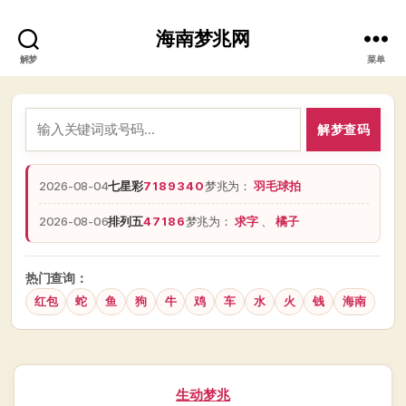
海南梦兆网
解梦
菜单
解梦查码
2026-08-04
七星彩
7189340
梦兆为：
羽毛球拍
2026-08-06
排列五
47186
梦兆为：
求字
、
橘子
热门查询：
红包
蛇
鱼
狗
牛
鸡
车
水
火
钱
海南
分
生动梦兆