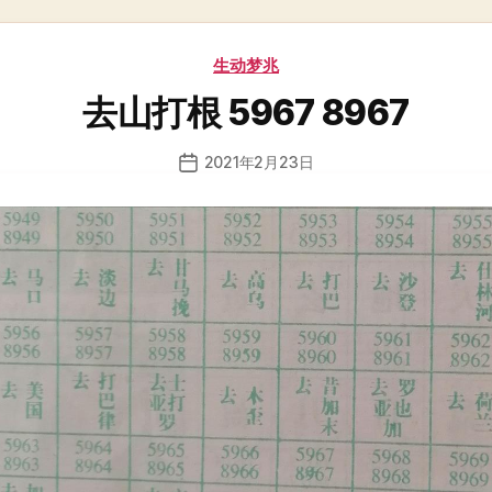
分
生动梦兆
类
去山打根 5967 8967
2021年2月23日
发
布
日
期