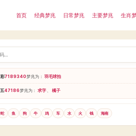
首页
经典梦兆
日常梦兆
主要梦兆
生肖
星彩
7189340
梦兆为：
羽毛球拍
五
47186
梦兆为：
求字
、
橘子
蛇
鱼
狗
牛
鸡
车
水
火
钱
海南