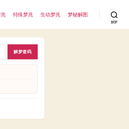
梦兆
特殊梦兆
生动梦兆
梦秘解图
解梦
解梦查码