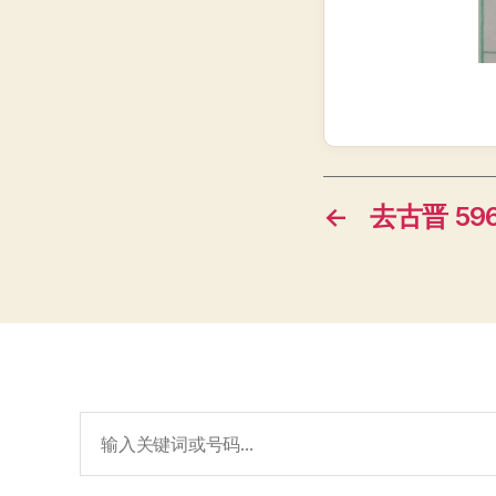
←
去古晋 596
搜
索：