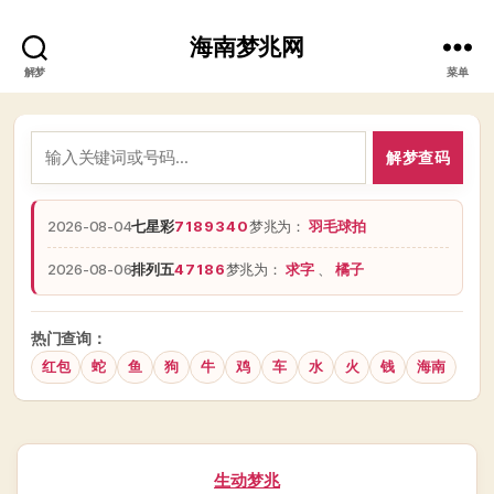
海南梦兆网
解梦
菜单
解梦查码
2026-08-04
七星彩
7189340
梦兆为：
羽毛球拍
2026-08-06
排列五
47186
梦兆为：
求字
、
橘子
热门查询：
红包
蛇
鱼
狗
牛
鸡
车
水
火
钱
海南
分
生动梦兆