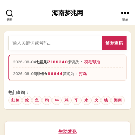
海南梦兆网
解梦
菜单
解梦查码
2026-08-04
七星彩
7189340
梦兆为：
羽毛球拍
2026-08-05
排列五
86644
梦兆为：
打鸟
热门查询：
红包
蛇
鱼
狗
牛
鸡
车
水
火
钱
海南
分
生动梦兆