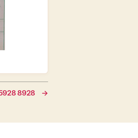
928 8928
→