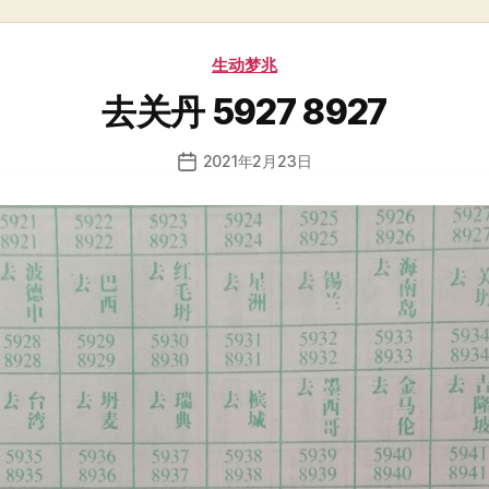
分
生动梦兆
类
去关丹 5927 8927
2021年2月23日
发
布
日
期