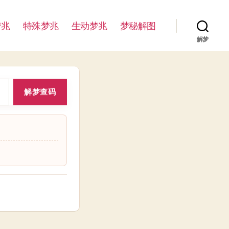
梦兆
特殊梦兆
生动梦兆
梦秘解图
解梦
解梦查码