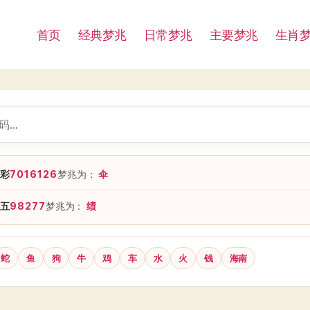
首页
经典梦兆
日常梦兆
主要梦兆
生肖
彩
7016126
梦兆为：
伞
五
98277
梦兆为：
绩
蛇
鱼
狗
牛
鸡
车
水
火
钱
海南