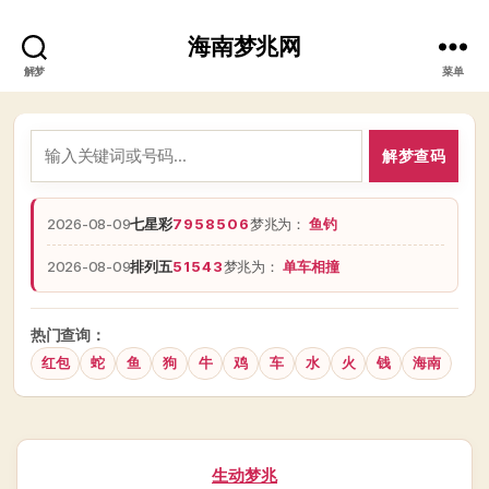
海南梦兆网
解梦
菜单
解梦查码
2026-08-09
七星彩
7958506
梦兆为：
鱼钓
2026-08-09
排列五
51543
梦兆为：
单车相撞
热门查询：
红包
蛇
鱼
狗
牛
鸡
车
水
火
钱
海南
分
生动梦兆