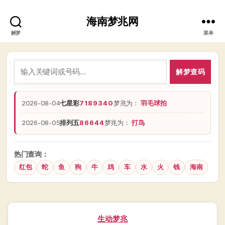
海南梦兆网
解梦
菜单
解梦查码
2026-08-04
七星彩
7189340
梦兆为：
羽毛球拍
2026-08-05
排列五
86644
梦兆为：
打鸟
热门查询：
红包
蛇
鱼
狗
牛
鸡
车
水
火
钱
海南
分
生动梦兆