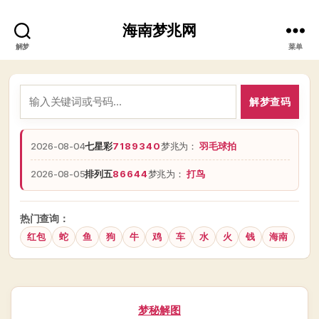
海南梦兆网
解梦
菜单
解梦查码
2026-08-04
七星彩
7189340
梦兆为：
羽毛球拍
2026-08-05
排列五
86644
梦兆为：
打鸟
热门查询：
红包
蛇
鱼
狗
牛
鸡
车
水
火
钱
海南
分
梦秘解图