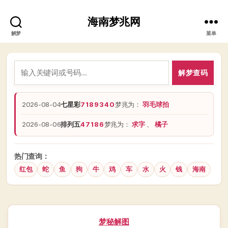
海南梦兆网
解梦
菜单
解梦查码
2026-08-04
七星彩
7189340
梦兆为：
羽毛球拍
2026-08-06
排列五
47186
梦兆为：
求字
、
橘子
热门查询：
红包
蛇
鱼
狗
牛
鸡
车
水
火
钱
海南
分
梦秘解图