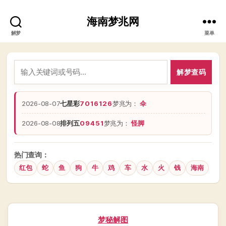
海南梦兆网
解梦
菜单
解梦查码
2026-08-07
七星彩
7016126
梦兆为：
伞
2026-08-08
排列五
09451
梦兆为：
怪脚
热门查询：
红包
蛇
鱼
狗
牛
鸡
车
水
火
钱
海南
分
梦秘解图