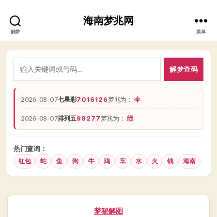
海南梦兆网
解梦
菜单
解梦查码
2026-08-07
七星彩
7016126
梦兆为：
伞
2026-08-07
排列五
98277
梦兆为：
绩
热门查询：
红包
蛇
鱼
狗
牛
鸡
车
水
火
钱
海南
分
梦秘解图