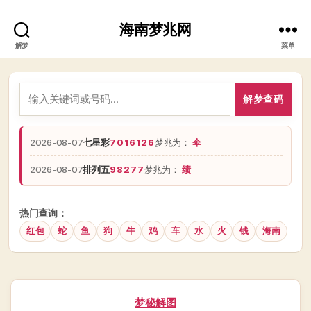
海南梦兆网
解梦
菜单
解梦查码
2026-08-07
七星彩
7016126
梦兆为：
伞
2026-08-07
排列五
98277
梦兆为：
绩
热门查询：
红包
蛇
鱼
狗
牛
鸡
车
水
火
钱
海南
分
梦秘解图