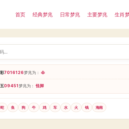
首页
经典梦兆
日常梦兆
主要梦兆
生肖
彩
7016126
梦兆为：
伞
五
09451
梦兆为：
怪脚
蛇
鱼
狗
牛
鸡
车
水
火
钱
海南