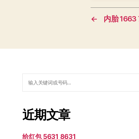
←
内胎 1663 
搜
索：
近期文章
给红包 5631 8631