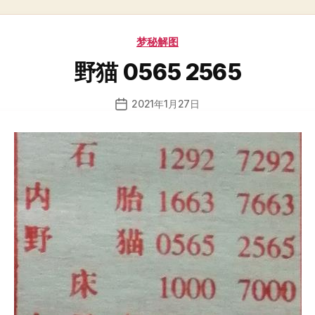
分
梦秘解图
类
野猫 0565 2565
2021年1月27日
发
布
日
期