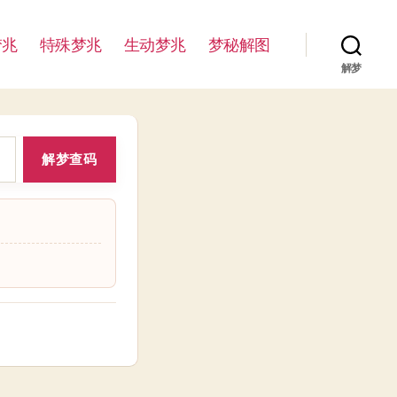
梦兆
特殊梦兆
生动梦兆
梦秘解图
解梦
解梦查码