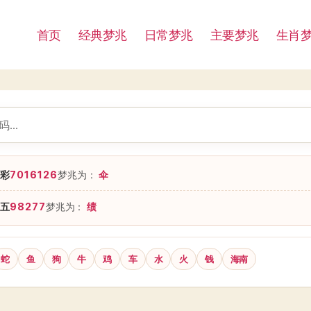
首页
经典梦兆
日常梦兆
主要梦兆
生肖
彩
7016126
梦兆为：
伞
五
98277
梦兆为：
绩
蛇
鱼
狗
牛
鸡
车
水
火
钱
海南