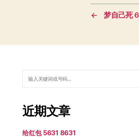
←
梦自己死 67
搜
索：
近期文章
给红包 5631 8631