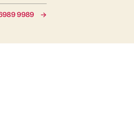
989 9989
→