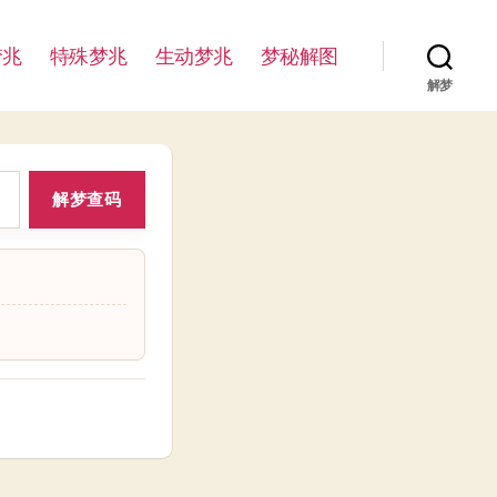
梦兆
特殊梦兆
生动梦兆
梦秘解图
解梦
解梦查码