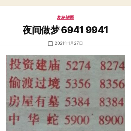
分
梦秘解图
类
夜间做梦 6941 9941
2021年1月27日
发
布
日
期