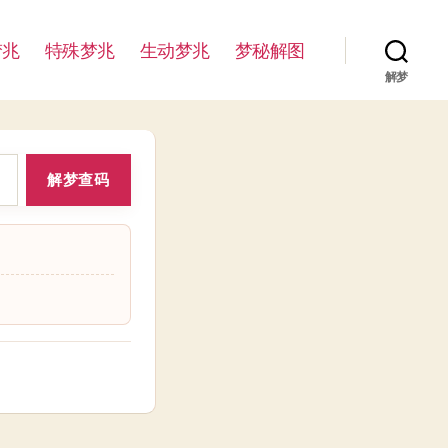
梦兆
特殊梦兆
生动梦兆
梦秘解图
解梦
解梦查码