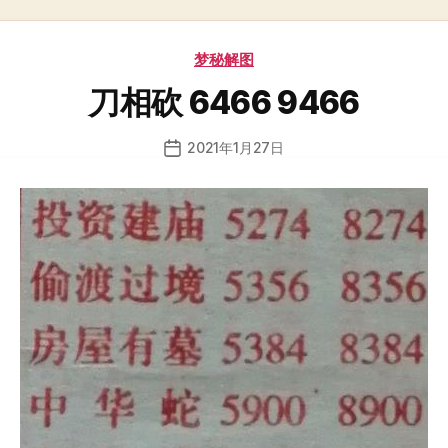
分
梦秘解图
类
刀相砍 6466 9466
2021年1月27日
发
布
日
期