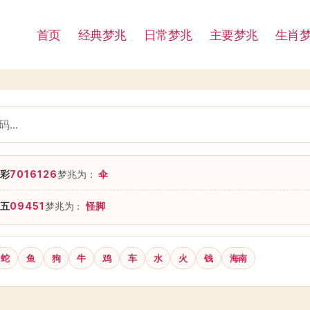
首页
经典梦兆
日常梦兆
主要梦兆
生肖
彩
7016126
梦兆为：
伞
五
09451
梦兆为：
怪脚
蛇
鱼
狗
牛
鸡
车
水
火
钱
海南